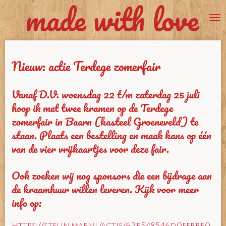
made with love
Ga
direct
naar
de
Nieuw: actie Terdege zomerfair
hoofdinhoud
Vanaf D.V. woensdag 22 t/m zaterdag 25 juli
hoop ik met twee kramen op de Terdege
zomerfair in Baarn (kasteel Groeneveld) te
staan. Plaats een bestelling en maak kans op één
van de vier vrijkaartjes voor deze fair.
Ook zoeken wij nog sponsors die een bijdrage aan
de kraamhuur willen leveren. Kijk voor meer
info op:
https://steun.maf.nl/actie/62f548546d0eebbf0