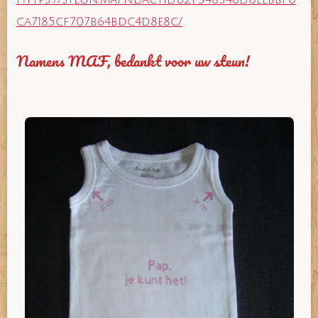
ca7185cf707b64bdc4d8e8c/
Namens MAF, bedankt voor uw steun!