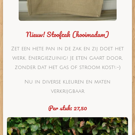
Nieuw! Stoofzak (hooimadam)
Zet een hete pan in de zak en zij doet het
werk. Energiezuinig! Je eten gaart door,
zonder dat het gas of stroom kost!;-)
Nu in diverse kleuren en maten
verkrijgbaar
Per stuk: 27,50